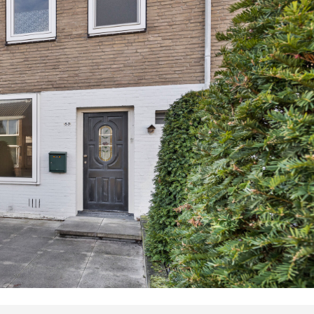
O
M
B
I
N
A
T
I
E
V
E
R
K
O
O
P
A
A
N
K
O
O
P