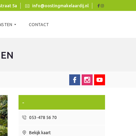
traat 5a
info@oostingmakelaardij.nl
NSTEN
CONTACT
GEN
-
053-478 56 70
Bekijk kaart