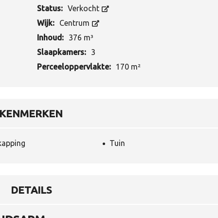
Status:
Verkocht
W
A
Wijk:
Centrum
A
R
Inhoud:
376 m³
D
E
Slaapkamers:
3
B
E
Perceeloppervlakte:
170 m²
P
A
L
I
N
KENMERKEN
G
T
kapping
Tuin
A
X
A
T
I
E
DETAILS
V
E