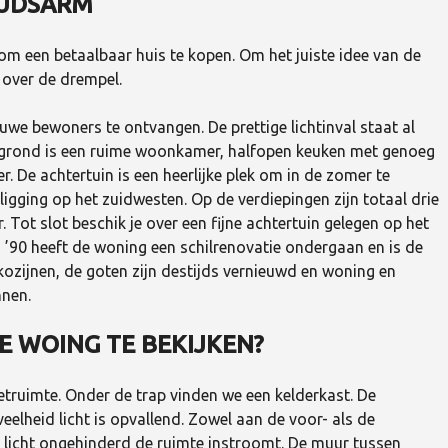
OUDSARM
R
H
U
 om een betaalbaar huis te kopen. Om het juiste idee van de
U
R
n over de drempel.
uwe bewoners te ontvangen. De prettige lichtinval staat al
 grond is een ruime woonkamer, halfopen keuken met genoeg
r. De achtertuin is een heerlijke plek om in de zomer te
 ligging op het zuidwesten. Op de verdiepingen zijn totaal drie
Tot slot beschik je over een fijne achtertuin gelegen op het
’90 heeft de woning een schilrenovatie ondergaan en is de
ozijnen, de goten zijn destijds vernieuwd en woning en
nnen.
 WOING TE BEKIJKEN?
etruimte. Onder de trap vinden we een kelderkast. De
elheid licht is opvallend. Zowel aan de voor- als de
 licht ongehinderd de ruimte instroomt. De muur tussen