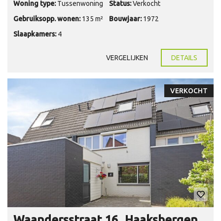
Woning type:
Tussenwoning
Status:
Verkocht
Gebruiksopp. wonen:
135 m²
Bouwjaar:
1972
Slaapkamers:
4
VERGELIJKEN
DETAILS
VERKOCHT
Waandersstraat 16, Haaksbergen