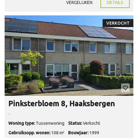
VERGELIJKEN
DETAILS
VERKOCHT
Pinksterbloem 8, Haaksbergen
-
Woning type:
Tussenwoning
Status:
Verkocht
Gebruiksopp. wonen:
108 m²
Bouwjaar:
1999