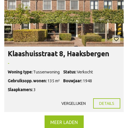
Klaashuisstraat 8, Haaksbergen
-
Woning type:
Tussenwoning
Status:
Verkocht
Gebruiksopp. wonen:
135 m²
Bouwjaar:
1948
Slaapkamers:
3
VERGELIJKEN
DETAILS
MEER LADEN