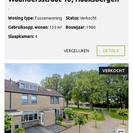
-
Woning type:
Tussenwoning
Status:
Verkocht
Gebruiksopp. wonen:
135 m²
Bouwjaar:
1980
Slaapkamers:
4
VERGELIJKEN
DETAILS
VERKOCHT