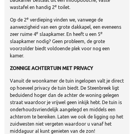
badkamer bestaat uit een inloopdouche, vaste
e
wastafel en handig 2
toilet.
e
Op de 2
verdieping vinden we, vanwege de
aanwezigheid van een grote dakkapel, een eveneens
e
e
zeer ruime 4
slaapkamer. En heeft u een 5
slaapkamer nodig? Geen probleem, de grote
voorzolder biedt voldoende plek voor nog een
kamer.
ZONNIGE ACHTERTUIN MET PRIVACY
Vanuit de woonkamer de tuin ingelopen valt je direct
op hoeveel privacy de tuin biedt. De Steenbreek ligt
beduidend hoger dan de achter de woning gelegen
straat waardoor je vrijwel geen inkijk hebt. De tuin is
onderhoudsvriendelijk aangelegd en middels een
achterom te bereiken. Laten we ook de ligging op het
zuidwesten niet vergeten waardoor u vanaf het
middaguur al kunt genieten van de zon!