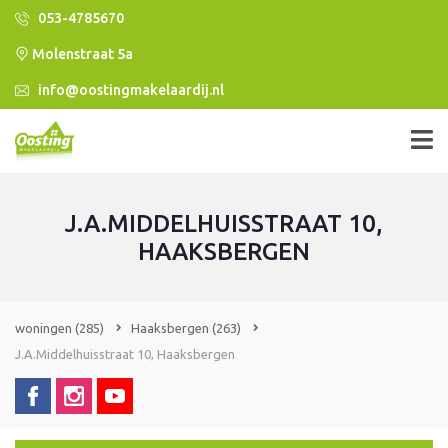
053-4785670
Molenstraat 5a
info@oostingmakelaardij.nl
J.A.MIDDELHUISSTRAAT 10,
HAAKSBERGEN
woningen
(285)
Haaksbergen
(263)
J.A.Middelhuisstraat 10, Haaksbergen