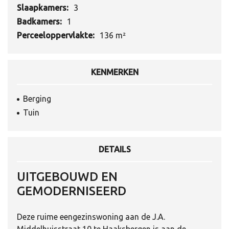
Slaapkamers:
3
Badkamers:
1
Perceeloppervlakte:
136 m²
KENMERKEN
Berging
Tuin
DETAILS
UITGEBOUWD EN
GEMODERNISEERD
Deze ruime eengezinswoning aan de J.A.
Middelhuisstraat 10 te Haaksbergen is aan de