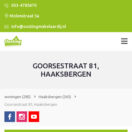
053-4785670
Molenstraat 5a
info@oostingmakelaardij.nl
GOORSESTRAAT 81,
HAAKSBERGEN
woningen
(285)
Haaksbergen
(263)
Goorsestraat 81, Haaksbergen