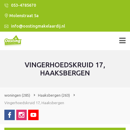
053-4785670
Molenstraat 5a
info@oostingmakelaardij.nl
VINGERHOEDSKRUID 17,
HAAKSBERGEN
woningen
(285)
Haaksbergen
(263)
Vingerhoedskruid 17, Haaksbergen