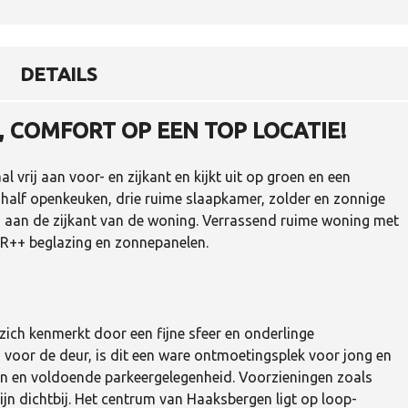
R
H
U
U
R
DETAILS
 COMFORT OP EEN TOP LOCATIE!
 vrij aan voor- en zijkant en kijkt uit op groen en een
, half openkeuken, drie ruime slaapkamer, zolder en zonnige
n aan de zijkant van de woning. Verrassend ruime woning met
 HR++ beglazing en zonnepanelen.
 zich kenmerkt door een fijne sfeer en onderlinge
 voor de deur, is dit een ware ontmoetingsplek voor jong en
oen en voldoende parkeergelegenheid. Voorzieningen zoals
ijn dichtbij. Het centrum van Haaksbergen ligt op loop-