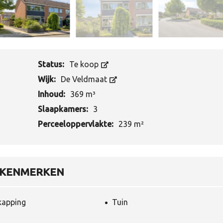
W
A
A
R
D
E
B
Status:
Te koop
E
P
Wijk:
De Veldmaat
A
L
Inhoud:
369 m³
I
N
Slaapkamers:
3
G
Perceeloppervlakte:
239 m²
T
A
X
A
KENMERKEN
T
I
E
kapping
Tuin
V
E