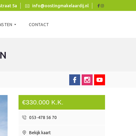
traat 5a
info@oostingmakelaardij.nl
NSTEN
CONTACT
EN
€330.000 K.K.
053-478 56 70
Bekijk kaart