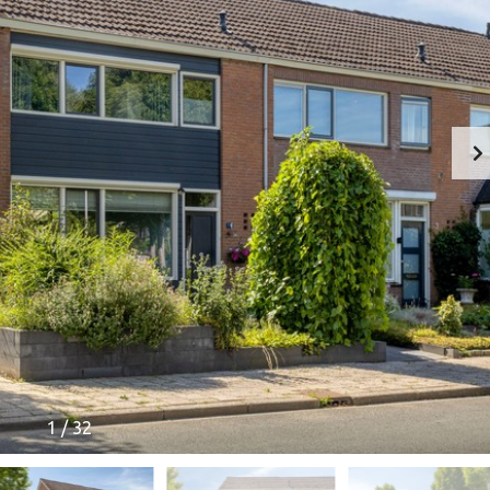
O
M
B
I
N
A
T
I
E
V
E
R
K
O
O
P
A
A
N
K
O
1
/
32
O
P