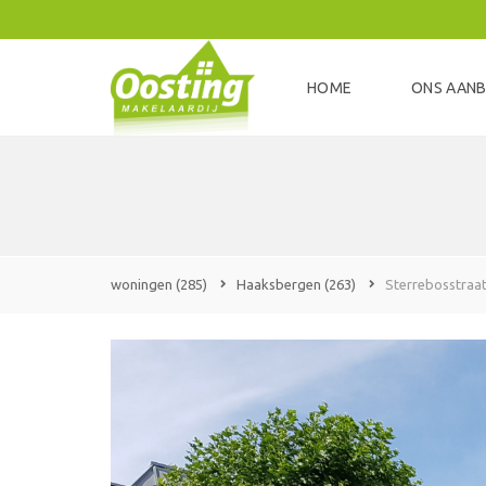
HOME
ONS AAN
woningen
(285)
Haaksbergen
(263)
Sterrebosstraat