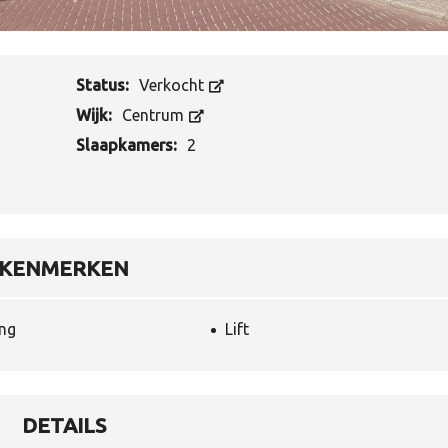
W
A
A
R
Status:
Verkocht
D
E
Wijk:
Centrum
B
E
Slaapkamers:
2
P
A
L
I
N
G
KENMERKEN
T
A
X
A
ing
Lift
T
I
E
DETAILS
V
E