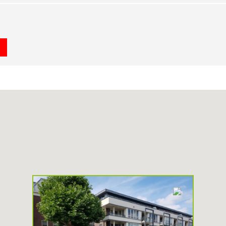
R
H
U
U
R