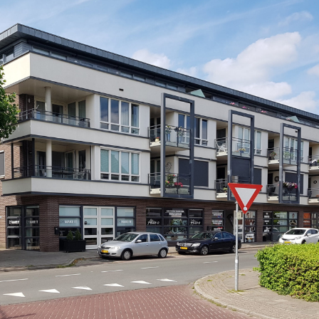
O
M
B
I
N
A
T
I
E
V
E
R
K
O
O
P
A
A
N
K
O
O
P