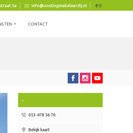
traat 5a
info@oostingmakelaardij.nl
NSTEN
CONTACT
-
053-478 56 70
Bekijk kaart