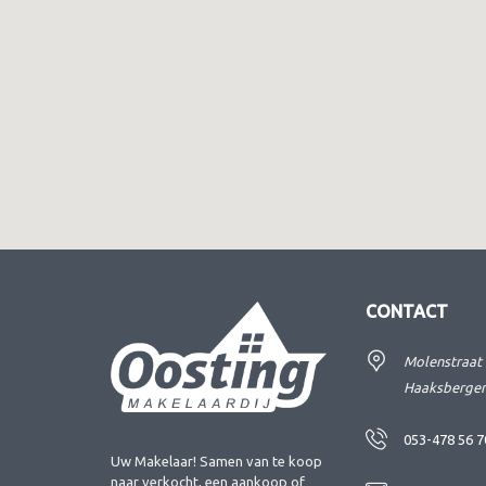
CONTACT
Molenstraat 
Haaksberge
053-478 56 7
Uw Makelaar! Samen van te koop
naar verkocht, een aankoop of