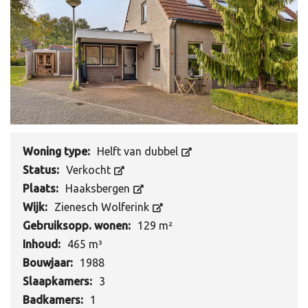
Woning type:
Helft van dubbel
Status:
Verkocht
Plaats:
Haaksbergen
Wijk:
Zienesch Wolferink
Gebruiksopp. wonen:
129 m²
Inhoud:
465 m³
Bouwjaar:
1988
Slaapkamers:
3
Badkamers:
1