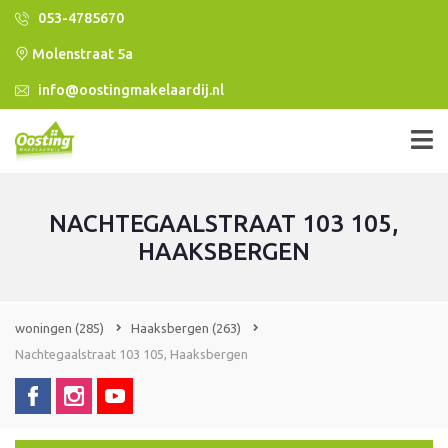
053-4785670
Molenstraat 5a
info@oostingmakelaardij.nl
NACHTEGAALSTRAAT 103 105,
HAAKSBERGEN
woningen
(285)
Haaksbergen
(263)
Nachtegaalstraat 103 105, Haaksbergen