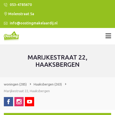
053-4785670
Molenstraat 5a
info@oostingmakelaardij.nl
MARIJKESTRAAT 22,
HAAKSBERGEN
woningen
(285)
Haaksbergen
(263)
Marijkestraat 22, Haaksbergen