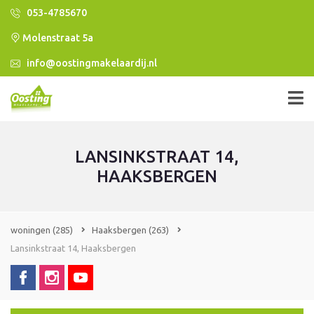
053-4785670
Molenstraat 5a
info@oostingmakelaardij.nl
LANSINKSTRAAT 14,
HAAKSBERGEN
woningen
(285)
Haaksbergen
(263)
Lansinkstraat 14, Haaksbergen