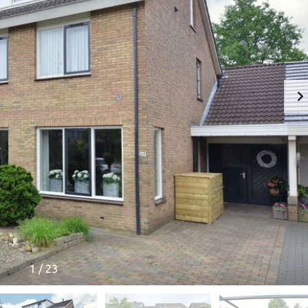
O
M
B
I
N
A
T
I
E
V
E
R
K
O
O
P
A
A
N
K
O
1
/
23
O
P