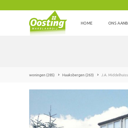
HOME
ONS AAN
woningen
(285)
Haaksbergen
(263)
J.A. Middelhuiss