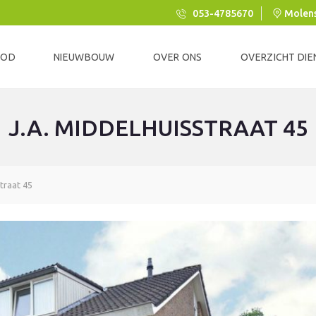
053-4785670
Molens
BOD
NIEUWBOUW
OVER ONS
OVERZICHT DIE
J.A. MIDDELHUISSTRAAT 45
A
A
N
K
O
traat 45
O
P
-
V
E
R
K
O
O
P
C