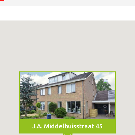
R
H
U
U
R
J.A. Middelhuisstraat 45