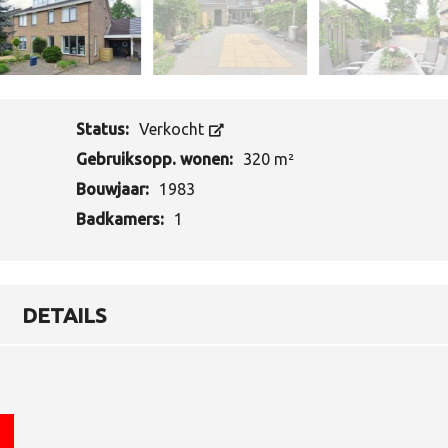
W
A
A
R
D
E
B
Status:
Verkocht
E
P
Gebruiksopp. wonen:
320 m²
A
L
Bouwjaar:
1983
I
N
Badkamers:
1
G
T
A
X
DETAILS
A
T
I
E
V
E