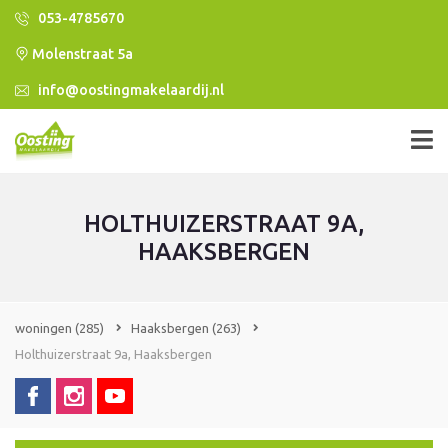
053-4785670
Molenstraat 5a
info@oostingmakelaardij.nl
HOLTHUIZERSTRAAT 9A,
HAAKSBERGEN
woningen
(285)
Haaksbergen
(263)
Holthuizerstraat 9a, Haaksbergen