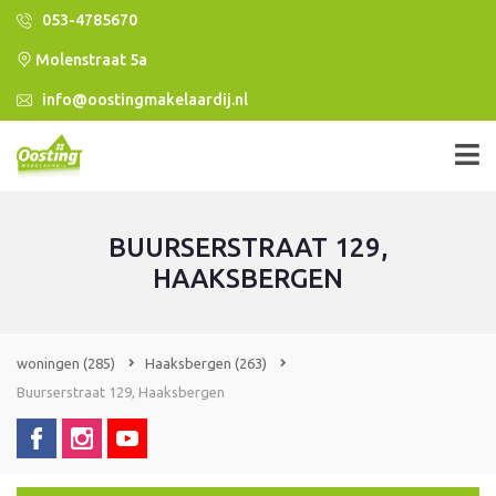
053-4785670
Molenstraat 5a
info@oostingmakelaardij.nl
BUURSERSTRAAT 129,
HAAKSBERGEN
woningen
(285)
Haaksbergen
(263)
Buurserstraat 129, Haaksbergen